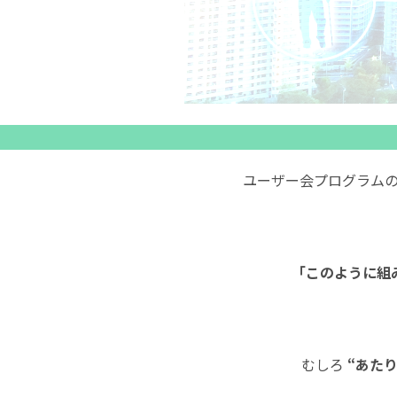
ユーザー会プログラムの一
「このように組
むしろ
“あた