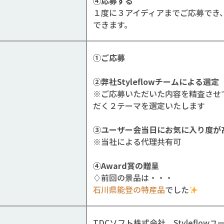
④応募する
１度に３アイディアまでご応募でき
できます。
①ご応募
②弊社Styleflowチームによる選定
※ご応募いただいた内容を精査させ
だく２テーマを選定いたします
③ユーザー会当日にお気に入り度が
※当社による代理共有可
④Award賞の贈呈
♢前回の景品は・・・
石川県能登の特産品
でした
TDCソフト株式会社 Styleflow